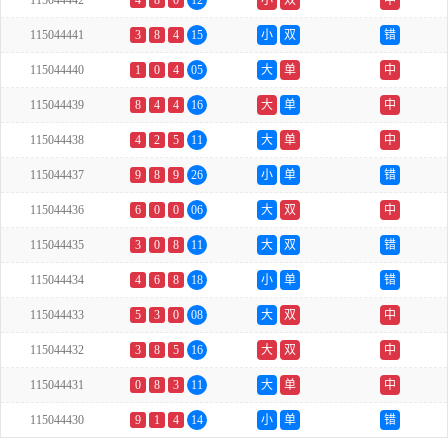
115044442
4
8
0
12
小
双
中
115044441
3
8
4
15
小
双
错
115044440
1
0
4
05
大
单
中
115044439
8
4
4
16
大
单
中
115044438
4
2
5
11
大
单
中
115044437
9
8
9
26
小
单
错
115044436
6
0
0
06
大
双
中
115044435
3
0
8
11
大
双
错
115044434
4
6
8
18
小
单
错
115044433
5
3
0
08
大
双
中
115044432
3
8
5
16
大
双
中
115044431
0
8
3
11
大
单
中
115044430
9
1
4
14
小
单
错