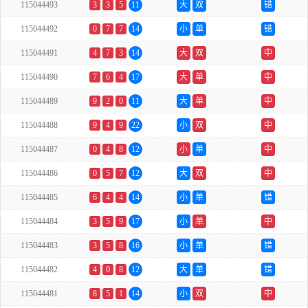
115044493
3
3
5
11
大
双
错
115044492
0
7
7
14
小
单
错
115044491
4
7
3
14
大
双
中
115044490
7
6
4
17
大
单
中
115044489
9
2
0
11
大
单
中
115044488
9
4
9
22
小
双
中
115044487
0
4
8
12
小
单
中
115044486
0
5
7
12
大
双
中
115044485
6
4
4
14
小
单
错
115044484
3
5
9
17
小
单
中
115044483
3
5
8
16
小
单
错
115044482
4
0
8
12
大
单
错
115044481
8
5
1
14
小
双
中