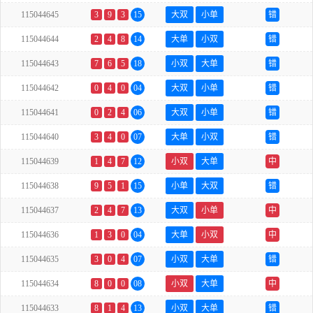
115044645
3
9
3
15
大双
小单
错
115044644
2
4
8
14
大单
小双
错
115044643
7
6
5
18
小双
大单
错
115044642
0
4
0
04
大双
小单
错
115044641
0
2
4
06
大双
小单
错
115044640
3
4
0
07
大单
小双
错
115044639
1
4
7
12
小双
大单
中
115044638
9
5
1
15
小单
大双
错
115044637
2
4
7
13
大双
小单
中
115044636
1
3
0
04
大单
小双
中
115044635
3
0
4
07
小双
大单
错
115044634
8
0
0
08
小双
大单
中
115044633
8
1
4
13
小双
大单
错