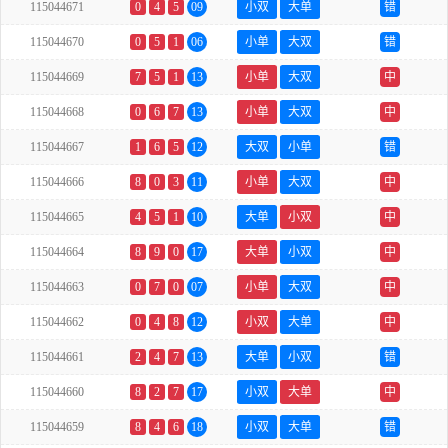
115044671
0
4
5
09
小双
大单
错
115044670
0
5
1
06
小单
大双
错
115044669
7
5
1
13
小单
大双
中
115044668
0
6
7
13
小单
大双
中
115044667
1
6
5
12
大双
小单
错
115044666
8
0
3
11
小单
大双
中
115044665
4
5
1
10
大单
小双
中
115044664
8
9
0
17
大单
小双
中
115044663
0
7
0
07
小单
大双
中
115044662
0
4
8
12
小双
大单
中
115044661
2
4
7
13
大单
小双
错
115044660
8
2
7
17
小双
大单
中
115044659
8
4
6
18
小双
大单
错