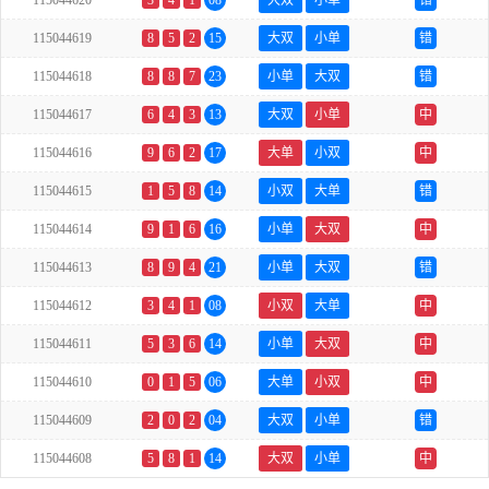
115044620
3
4
1
08
大双
小单
错
115044619
8
5
2
15
大双
小单
错
115044618
8
8
7
23
小单
大双
错
115044617
6
4
3
13
大双
小单
中
115044616
9
6
2
17
大单
小双
中
115044615
1
5
8
14
小双
大单
错
115044614
9
1
6
16
小单
大双
中
115044613
8
9
4
21
小单
大双
错
115044612
3
4
1
08
小双
大单
中
115044611
5
3
6
14
小单
大双
中
115044610
0
1
5
06
大单
小双
中
115044609
2
0
2
04
大双
小单
错
115044608
5
8
1
14
大双
小单
中