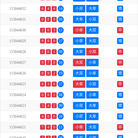
115044632
6
4
4
14
小双
大单
错
115044631
0
0
9
09
大单
小双
错
115044630
2
6
3
11
小单
大双
中
115044629
9
9
9
27
小单
大双
错
115044628
1
6
1
08
大单
小双
中
115044627
9
7
0
16
大双
小单
中
115044626
8
9
2
19
大双
小单
错
115044625
8
3
6
17
大单
小双
中
115044624
0
6
2
08
大双
小单
错
115044623
3
4
2
09
小双
大单
错
115044622
4
6
6
16
小双
大单
错
115044621
7
4
0
11
小单
大双
中