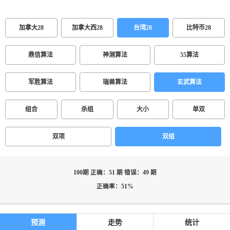
加拿大28
加拿大西28
台湾28
比特币28
鼎信算法
神测算法
55算法
军胜算法
瑞兽算法
玄武算法
组合
杀组
大小
单双
双项
双组
100期 正确：51 期 错误：49 期
正确率：51%
预测
走势
统计