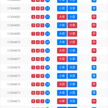
115044684
3
4
3
10
小单
大双
错
115044683
3
0
8
11
小双
大单
错
115044682
4
9
4
17
大单
小双
中
115044681
3
9
5
17
小双
大单
中
115044680
7
2
2
11
大双
小单
中
115044679
2
4
0
06
大单
小双
中
115044678
4
4
8
16
大双
小单
中
115044677
8
4
2
14
大双
小单
中
115044676
3
3
4
10
小单
大双
错
115044675
7
7
9
23
小单
大双
错
115044674
9
3
6
18
大双
小单
中
115044673
8
6
6
20
大单
小双
错
115044672
8
2
1
11
小单
大双
中