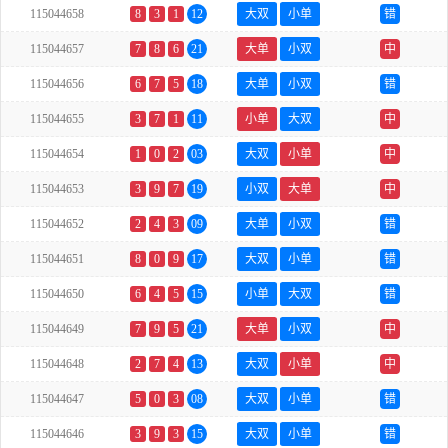
115044658
8
3
1
12
大双
小单
错
115044657
7
8
6
21
大单
小双
中
115044656
6
7
5
18
大单
小双
错
115044655
3
7
1
11
小单
大双
中
115044654
1
0
2
03
大双
小单
中
115044653
3
9
7
19
小双
大单
中
115044652
2
4
3
09
大单
小双
错
115044651
8
0
9
17
大双
小单
错
115044650
6
4
5
15
小单
大双
错
115044649
7
9
5
21
大单
小双
中
115044648
2
7
4
13
大双
小单
中
115044647
5
0
3
08
大双
小单
错
115044646
3
9
3
15
大双
小单
错