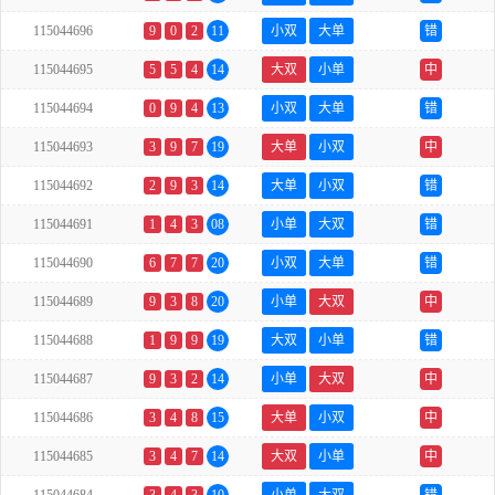
115044696
9
0
2
11
小双
大单
错
115044695
5
5
4
14
大双
小单
中
115044694
0
9
4
13
小双
大单
错
115044693
3
9
7
19
大单
小双
中
115044692
2
9
3
14
大单
小双
错
115044691
1
4
3
08
小单
大双
错
115044690
6
7
7
20
小双
大单
错
115044689
9
3
8
20
小单
大双
中
115044688
1
9
9
19
大双
小单
错
115044687
9
3
2
14
小单
大双
中
115044686
3
4
8
15
大单
小双
中
115044685
3
4
7
14
大双
小单
中