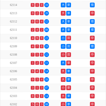
62114
9
1
0
10
大
单
错
62113
9
2
9
20
大
单
中
62112
8
0
4
12
大
单
错
62111
2
4
2
08
大
单
错
62110
4
9
9
22
小
双
中
62109
4
7
8
19
小
双
错
62108
7
5
0
12
小
双
中
62107
1
2
8
11
大
单
中
62106
9
4
1
14
大
单
中
62105
9
3
4
16
大
单
中
62104
3
1
3
07
小
单
中
62103
0
5
9
14
大
单
中
62102
5
0
3
08
小
单
中