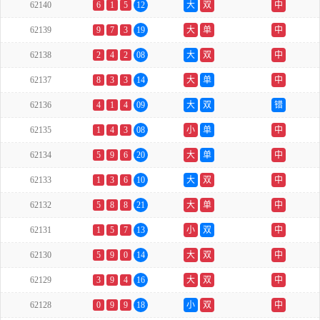
62140
6
1
5
12
大
双
中
62139
9
7
3
19
大
单
中
62138
2
4
2
08
大
双
中
62137
8
3
3
14
大
单
中
62136
4
1
4
09
大
双
错
62135
1
4
3
08
小
单
中
62134
5
9
6
20
大
单
中
62133
1
3
6
10
大
双
中
62132
5
8
8
21
大
单
中
62131
1
5
7
13
小
双
中
62130
5
9
0
14
大
双
中
62129
3
9
4
16
大
双
中
62128
0
9
9
18
小
双
中