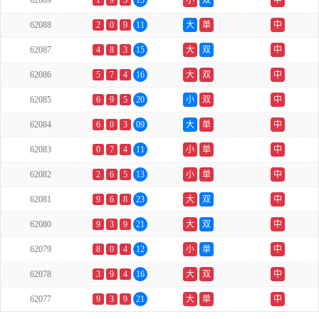
62089
1
9
3
13
小
双
中
62088
2
0
9
11
大
单
中
62087
4
8
3
15
大
双
中
62086
5
7
4
16
大
双
中
62085
6
9
5
20
小
双
中
62084
6
0
3
09
大
单
中
62083
0
7
4
11
小
单
中
62082
2
6
5
13
小
单
中
62081
9
6
8
23
大
双
中
62080
9
3
9
21
大
双
中
62079
8
0
4
12
小
单
中
62078
3
9
4
16
大
双
中
62077
9
3
9
21
大
单
中