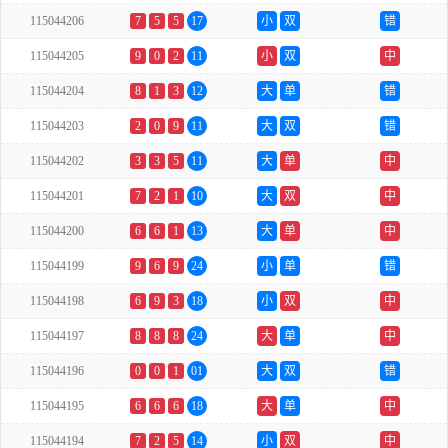
115044206
7
5
5
17
小
双
错
115044205
9
0
2
11
小
双
中
115044204
8
1
3
12
大
单
错
115044203
2
0
9
11
大
双
错
115044202
3
3
5
11
大
单
中
115044201
7
2
1
10
大
双
中
115044200
6
6
1
13
大
单
中
115044199
9
6
9
24
小
单
错
115044198
6
9
3
18
小
双
中
115044197
8
8
8
24
大
单
中
115044196
0
0
1
01
大
双
错
115044195
6
6
6
18
大
单
中
115044194
7
2
5
14
小
双
中