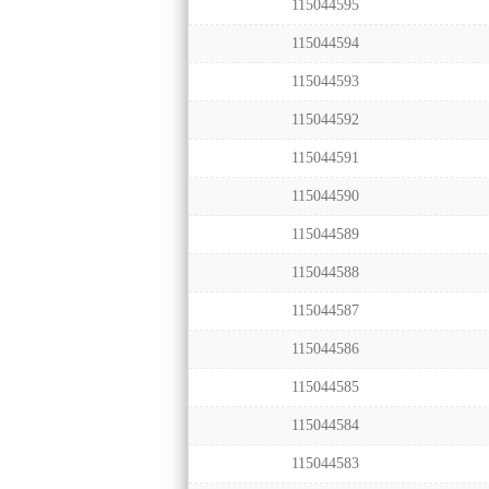
115044595
115044594
115044593
115044592
115044591
115044590
115044589
115044588
115044587
115044586
115044585
115044584
115044583