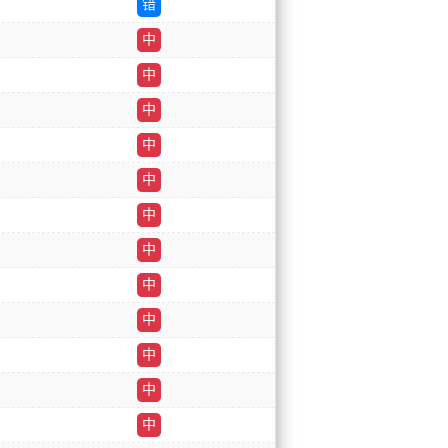
错
中
中
中
中
中
中
中
中
中
中
中
中