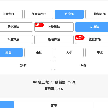
加拿大28
加拿大西28
台湾28
比特币28
鼎信算法
神测算法
55算法
军胜算法
瑞兽算法
玄武算法
组合
杀组
大小
单双
双项
双组
100期 正确：78 期 错误：22 期
正确率：78%
走势