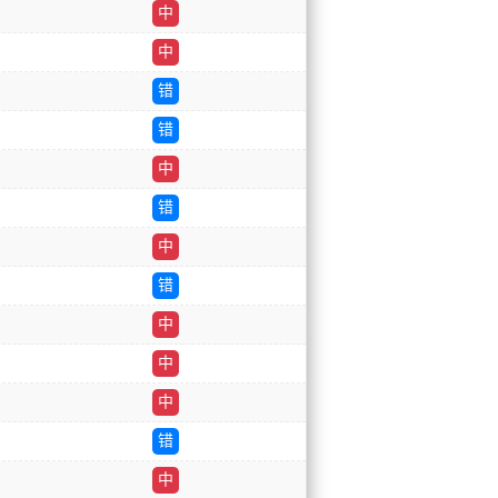
中
中
错
错
中
错
中
错
中
中
中
错
中