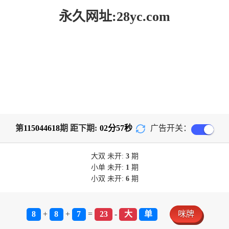
永久网址:28yc.com
第
115044618
期 距下期:
02
分
57
秒
广告开关：
大双
未开:
3
期
小单
未开:
1
期
小双
未开:
6
期
8
+
8
+
7
=
23
-
大
单
咪牌