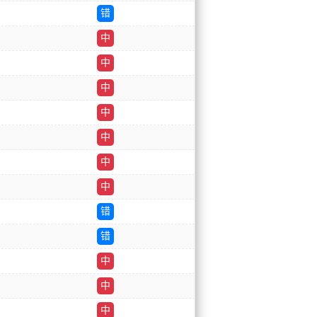
错
中
中
中
中
中
中
中
错
错
中
中
中