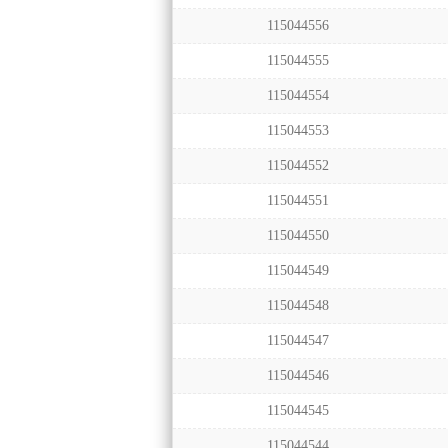
115044556
115044555
115044554
115044553
115044552
115044551
115044550
115044549
115044548
115044547
115044546
115044545
115044544