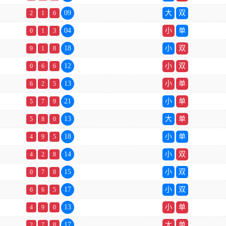
09
大
双
2
1
6
04
小
单
0
1
3
18
小
双
9
1
8
12
小
双
0
6
6
13
小
单
6
2
5
21
小
单
5
7
9
13
大
单
5
8
0
18
小
单
4
9
5
14
小
双
4
2
8
15
小
双
0
7
8
17
小
双
6
6
5
13
小
单
4
9
0
17
大
单
2
7
8