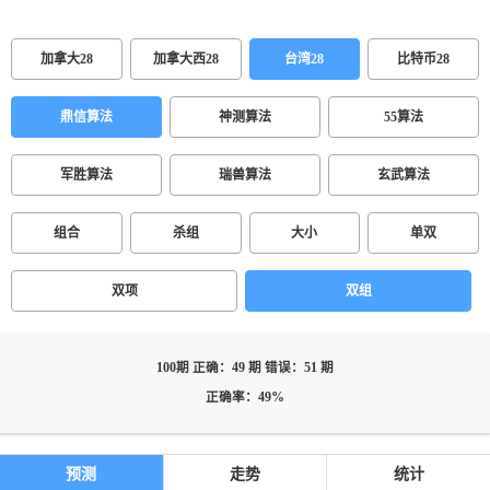
加拿大28
加拿大西28
台湾28
比特币28
鼎信算法
神测算法
55算法
军胜算法
瑞兽算法
玄武算法
组合
杀组
大小
单双
双项
双组
100期 正确：49 期 错误：51 期
正确率：49%
预测
走势
统计