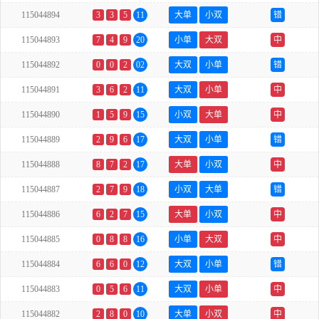
115044894
3
3
5
11
大单
小双
错
115044893
7
4
9
20
小单
大双
中
115044892
0
0
2
02
大双
小单
错
115044891
3
6
2
11
大双
小单
中
115044890
1
5
9
15
小双
大单
中
115044889
2
9
6
17
大双
小单
错
115044888
8
7
2
17
大单
小双
中
115044887
2
7
9
18
小双
大单
错
115044886
6
2
7
15
大单
小双
中
115044885
0
8
8
16
小单
大双
中
115044884
6
6
0
12
大双
小单
错
115044883
0
5
6
11
大双
小单
中
115044882
2
8
0
10
大单
小双
中