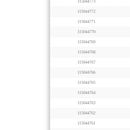
115044773
115044772
115044771
115044770
115044769
115044768
115044767
115044766
115044765
115044764
115044763
115044762
115044761