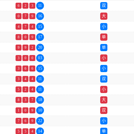
11
双
6
2
3
16
大
0
7
9
15
小
4
7
4
17
单
8
0
9
20
单
9
9
2
03
小
3
0
0
15
小
3
6
6
11
双
3
4
4
11
小
5
2
4
18
大
8
3
7
10
双
1
0
9
22
小
7
6
9
14
单
5
5
4