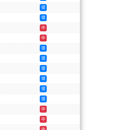
错
错
中
中
错
错
错
错
错
错
中
中
中