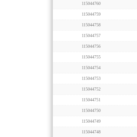
115044760
115044759
115044758
115044757
115044756
115044755
115044754
115044753
115044752
115044751
115044750
115044749
115044748