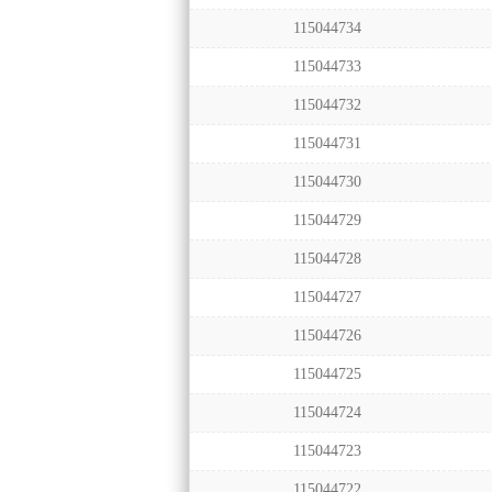
115044734
115044733
115044732
115044731
115044730
115044729
115044728
115044727
115044726
115044725
115044724
115044723
115044722