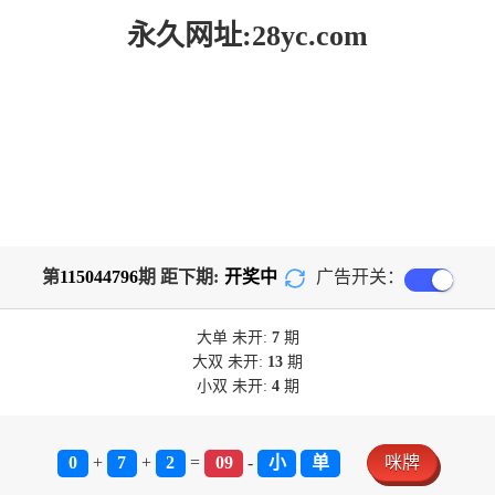
永久网址:28yc.com
第
115044796
期 距下期:
开奖中
广告开关：
大单
未开:
7
期
大双
未开:
13
期
小双
未开:
4
期
0
+
7
+
2
=
09
-
小
单
咪牌