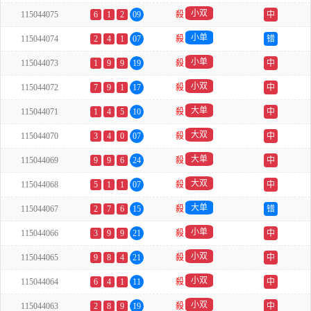
小双
115044075
6
1
2
09
殺
中
小单
115044074
2
4
1
07
殺
错
小单
115044073
1
9
9
19
殺
中
小双
115044072
7
9
1
17
殺
中
大单
115044071
1
4
5
10
殺
中
大双
115044070
3
4
0
07
殺
中
大单
115044069
9
9
6
24
殺
中
大双
115044068
5
1
1
07
殺
中
大单
115044067
2
7
6
15
殺
错
小单
115044066
3
9
9
21
殺
中
小双
115044065
9
8
4
21
殺
中
小双
115044064
6
4
1
11
殺
中
小双
115044063
2
8
9
19
殺
中