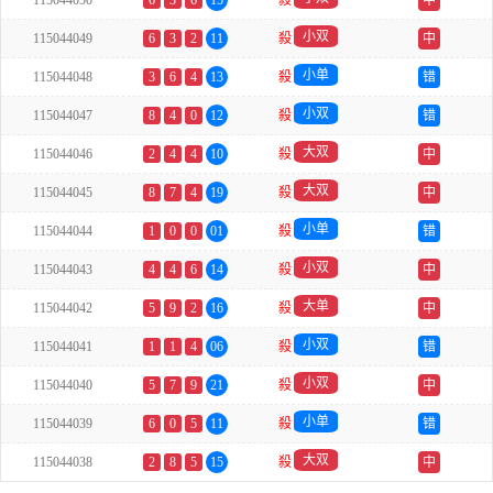
115044050
6
3
6
15
殺
中
小双
115044049
6
3
2
11
殺
中
小单
115044048
3
6
4
13
殺
错
小双
115044047
8
4
0
12
殺
错
大双
115044046
2
4
4
10
殺
中
大双
115044045
8
7
4
19
殺
中
小单
115044044
1
0
0
01
殺
错
小双
115044043
4
4
6
14
殺
中
大单
115044042
5
9
2
16
殺
中
小双
115044041
1
1
4
06
殺
错
小双
115044040
5
7
9
21
殺
中
小单
115044039
6
0
5
11
殺
错
大双
115044038
2
8
5
15
殺
中