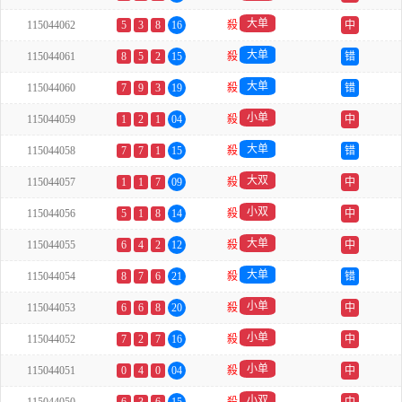
大单
115044062
5
3
8
16
殺
中
大单
115044061
8
5
2
15
殺
错
大单
115044060
7
9
3
19
殺
错
小单
115044059
1
2
1
04
殺
中
大单
115044058
7
7
1
15
殺
错
大双
115044057
1
1
7
09
殺
中
小双
115044056
5
1
8
14
殺
中
大单
115044055
6
4
2
12
殺
中
大单
115044054
8
7
6
21
殺
错
小单
115044053
6
6
8
20
殺
中
小单
115044052
7
2
7
16
殺
中
小单
115044051
0
4
0
04
殺
中
小双