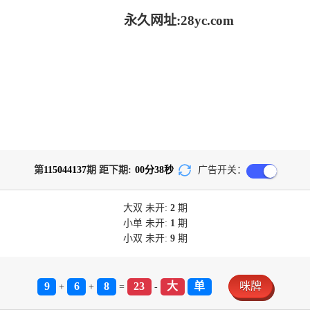
永久网址:28yc.com
第
115044137
期 距下期:
00
分
38
秒
广告开关：
大双
未开:
2
期
小单
未开:
1
期
小双
未开:
9
期
9
6
8
23
大
单
咪牌
+
+
=
-