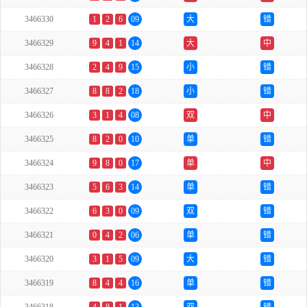
3466330
1
2
6
09
大
错
3466329
9
4
1
14
大
中
3466328
2
4
9
15
小
错
3466327
8
8
2
18
小
错
3466326
3
1
4
08
双
中
3466325
8
2
0
10
单
错
3466324
9
8
0
17
单
中
3466323
5
6
3
14
单
错
3466322
6
3
0
09
双
错
3466321
0
4
2
06
单
错
3466320
3
1
5
09
大
错
3466319
8
4
4
16
单
错