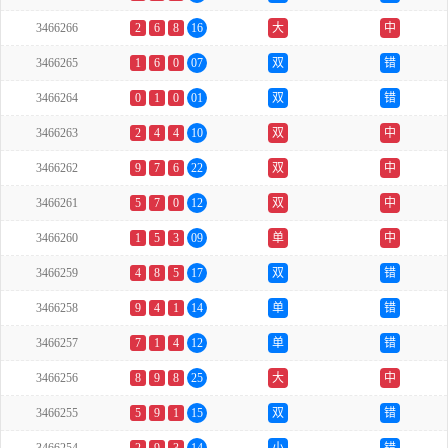
3466266
2
6
8
16
大
中
3466265
1
6
0
07
双
错
3466264
0
1
0
01
双
错
3466263
2
4
4
10
双
中
3466262
9
7
6
22
双
中
3466261
5
7
0
12
双
中
3466260
1
5
3
09
单
中
3466259
4
8
5
17
双
错
3466258
9
4
1
14
单
错
3466257
7
1
4
12
单
错
3466256
8
9
8
25
大
中
3466255
5
9
1
15
双
错