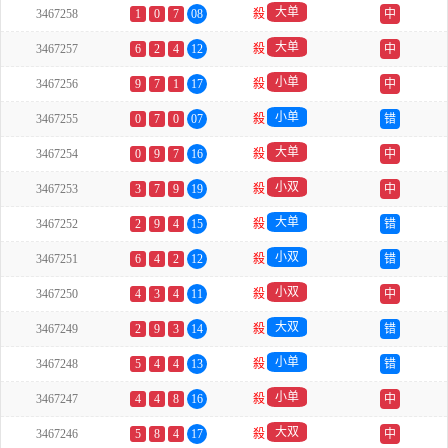
大单
3467258
1
0
7
08
殺
中
大单
3467257
6
2
4
12
殺
中
小单
3467256
9
7
1
17
殺
中
小单
3467255
0
7
0
07
殺
错
大单
3467254
0
9
7
16
殺
中
小双
3467253
3
7
9
19
殺
中
大单
3467252
2
9
4
15
殺
错
小双
3467251
6
4
2
12
殺
错
小双
3467250
4
3
4
11
殺
中
大双
3467249
2
9
3
14
殺
错
小单
3467248
5
4
4
13
殺
错
小单
3467247
4
4
8
16
殺
中
大双
3467246
5
8
4
17
殺
中