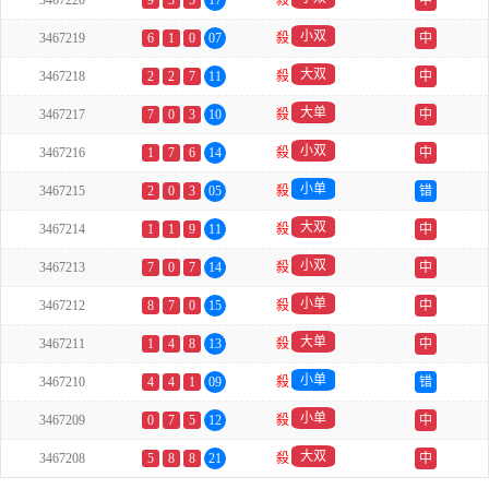
3467220
9
3
5
17
殺
中
小双
3467219
6
1
0
07
殺
中
大双
3467218
2
2
7
11
殺
中
大单
3467217
7
0
3
10
殺
中
小双
3467216
1
7
6
14
殺
中
小单
3467215
2
0
3
05
殺
错
大双
3467214
1
1
9
11
殺
中
小双
3467213
7
0
7
14
殺
中
小单
3467212
8
7
0
15
殺
中
大单
3467211
1
4
8
13
殺
中
小单
3467210
4
4
1
09
殺
错
小单
3467209
0
7
5
12
殺
中
大双
3467208
5
8
8
21
殺
中