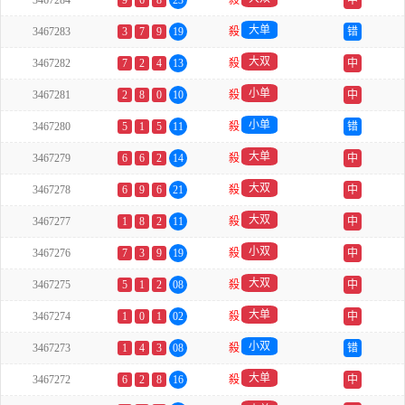
3467284
9
6
8
23
殺
中
大单
3467283
3
7
9
19
殺
错
大双
3467282
7
2
4
13
殺
中
小单
3467281
2
8
0
10
殺
中
小单
3467280
5
1
5
11
殺
错
大单
3467279
6
6
2
14
殺
中
大双
3467278
6
9
6
21
殺
中
大双
3467277
1
8
2
11
殺
中
小双
3467276
7
3
9
19
殺
中
大双
3467275
5
1
2
08
殺
中
大单
3467274
1
0
1
02
殺
中
小双
3467273
1
4
3
08
殺
错
大单
3467272
6
2
8
16
殺
中