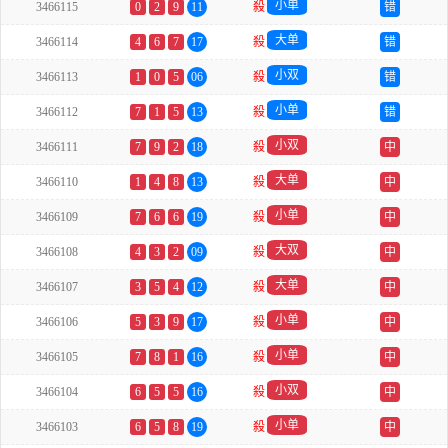
小单
3466115
0
2
9
11
殺
错
大单
3466114
4
6
7
17
殺
错
小双
3466113
1
0
5
06
殺
错
小单
3466112
7
1
5
13
殺
错
小双
3466111
7
9
2
18
殺
中
大单
3466110
1
4
8
13
殺
中
小单
3466109
7
6
6
19
殺
中
大双
3466108
4
3
2
09
殺
中
大单
3466107
3
5
4
12
殺
中
小单
3466106
5
3
9
17
殺
中
小单
3466105
7
8
1
16
殺
中
小双
3466104
6
5
5
16
殺
中
小单
3466103
6
5
8
19
殺
中