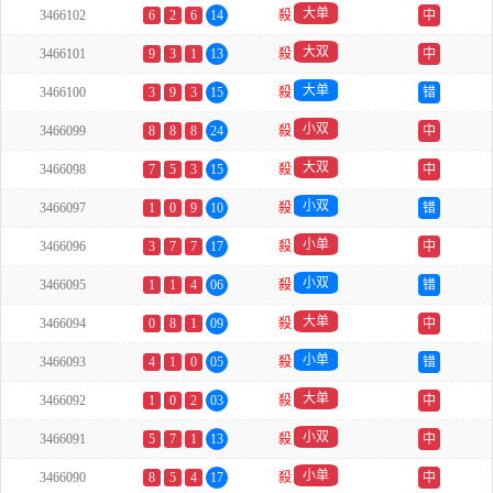
大单
3466102
6
2
6
14
殺
中
大双
3466101
9
3
1
13
殺
中
大单
3466100
3
9
3
15
殺
错
小双
3466099
8
8
8
24
殺
中
大双
3466098
7
5
3
15
殺
中
小双
3466097
1
0
9
10
殺
错
小单
3466096
3
7
7
17
殺
中
小双
3466095
1
1
4
06
殺
错
大单
3466094
0
8
1
09
殺
中
小单
3466093
4
1
0
05
殺
错
大单
3466092
1
0
2
03
殺
中
小双
3466091
5
7
1
13
殺
中
小单
3466090
8
5
4
17
殺
中