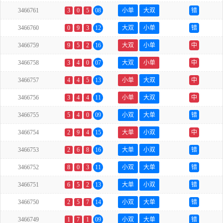
3466761
3
0
5
08
小单
大双
错
3466760
0
9
3
12
大双
小单
错
3466759
9
5
2
16
大双
小单
中
3466758
3
4
0
07
大双
小单
中
3466757
4
4
5
13
小单
大双
中
3466756
3
4
4
11
小单
大双
中
3466755
5
4
0
09
小双
大单
错
3466754
2
9
4
15
大单
小双
中
3466753
2
6
8
16
大单
小双
错
3466752
8
0
3
11
小双
大单
错
3466751
6
5
2
13
大单
小双
错
3466750
2
5
7
14
小双
大单
错
3466749
1
7
1
09
小双
大单
错