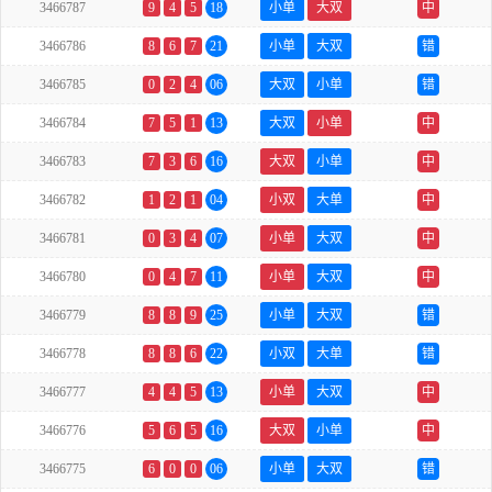
3466787
9
4
5
18
小单
大双
中
3466786
8
6
7
21
小单
大双
错
3466785
0
2
4
06
大双
小单
错
3466784
7
5
1
13
大双
小单
中
3466783
7
3
6
16
大双
小单
中
3466782
1
2
1
04
小双
大单
中
3466781
0
3
4
07
小单
大双
中
3466780
0
4
7
11
小单
大双
中
3466779
8
8
9
25
小单
大双
错
3466778
8
8
6
22
小双
大单
错
3466777
4
4
5
13
小单
大双
中
3466776
5
6
5
16
大双
小单
中
3466775
6
0
0
06
小单
大双
错