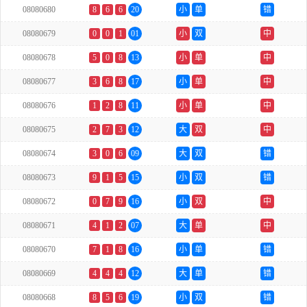
08080680
8
6
6
20
小
单
错
08080679
0
0
1
01
小
双
中
08080678
5
0
8
13
小
单
中
08080677
3
6
8
17
小
单
中
08080676
1
2
8
11
小
单
中
08080675
2
7
3
12
大
双
中
08080674
3
0
6
09
大
双
错
08080673
9
1
5
15
小
双
错
08080672
0
7
9
16
小
双
中
08080671
4
1
2
07
大
单
中
08080670
7
1
8
16
小
单
错
08080669
4
4
4
12
大
单
错
08080668
8
5
6
19
小
双
错