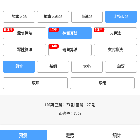
加拿大28
加拿大西28
台湾28
比特币28
鼎信算法
神测算法
55算法
军胜算法
瑞兽算法
玄武算法
组合
杀组
大小
单双
双项
双组
100期 正确：73 期 错误：27 期
正确率：73%
预测
走势
统计