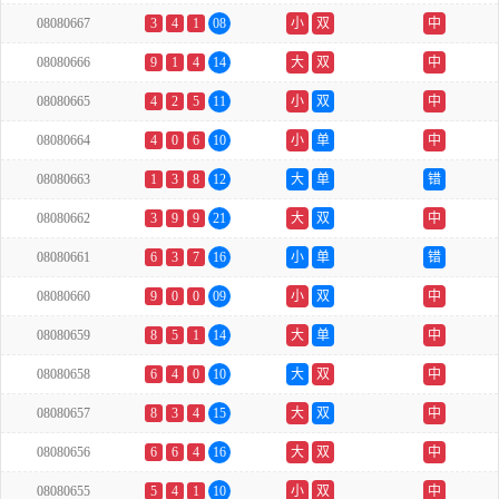
08080667
3
4
1
08
小
双
中
08080666
9
1
4
14
大
双
中
08080665
4
2
5
11
小
双
中
08080664
4
0
6
10
小
单
中
08080663
1
3
8
12
大
单
错
08080662
3
9
9
21
大
双
中
08080661
6
3
7
16
小
单
错
08080660
9
0
0
09
小
双
中
08080659
8
5
1
14
大
单
中
08080658
6
4
0
10
大
双
中
08080657
8
3
4
15
大
双
中
08080656
6
6
4
16
大
双
中
08080655
5
4
1
10
小
双
中