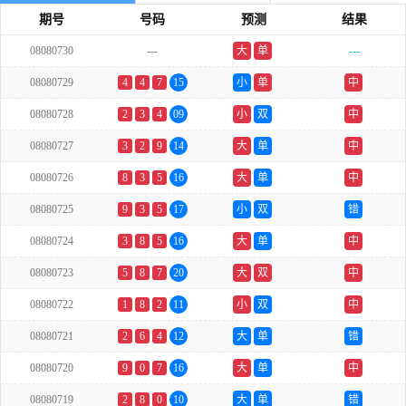
期号
号码
预测
结果
08080730
---
大
单
---
08080729
4
4
7
15
小
单
中
08080728
2
3
4
09
小
双
中
08080727
3
2
9
14
大
单
中
08080726
8
3
5
16
大
单
中
08080725
9
3
5
17
小
双
错
08080724
3
8
5
16
大
单
中
08080723
5
8
7
20
大
双
中
08080722
1
8
2
11
小
双
中
08080721
2
6
4
12
大
单
错
08080720
9
0
7
16
大
单
中
08080719
2
8
0
10
大
单
错