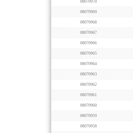
08070970
08070969
08070968
08070967
08070966
08070965
08070964
08070963
08070962
08070961
08070960
08070959
08070958