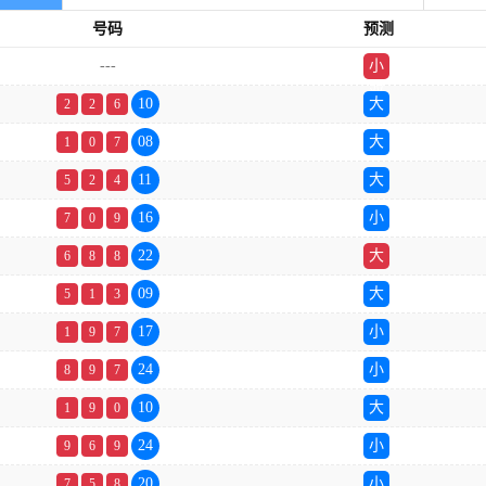
号码
预测
---
小
双
10
大
2
2
6
08
大
1
0
7
11
大
5
2
4
16
小
7
0
9
22
大
6
8
8
09
大
5
1
3
17
小
1
9
7
24
小
8
9
7
10
大
1
9
0
24
小
9
6
9
20
小
7
5
8