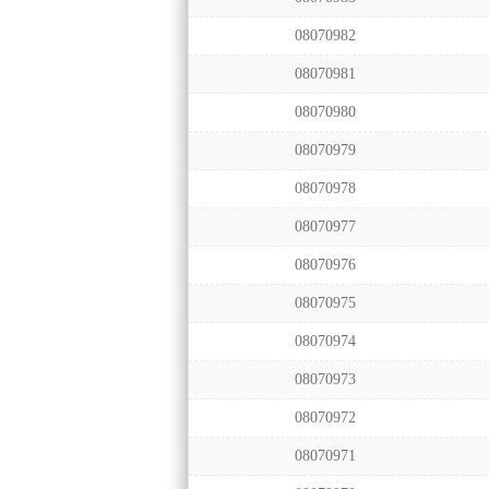
08070982
08070981
08070980
08070979
08070978
08070977
08070976
08070975
08070974
08070973
08070972
08070971