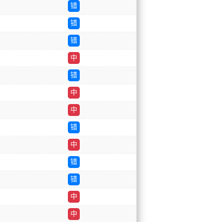
错
错
错
中
错
中
中
错
中
错
错
中
中