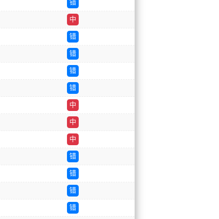
错
中
错
错
错
错
中
中
中
错
错
错
错