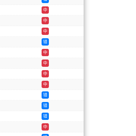
中
中
中
错
中
中
中
中
错
错
错
中