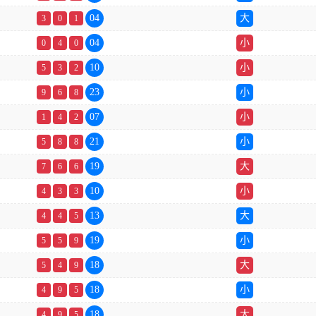
04
大
3
0
1
04
小
0
4
0
10
小
5
3
2
23
小
9
6
8
07
小
1
4
2
21
小
5
8
8
19
大
7
6
6
10
小
4
3
3
13
大
4
4
5
19
小
5
5
9
18
大
5
4
9
18
小
4
9
5
18
大
4
9
5