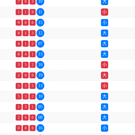
10
大
7
0
3
11
小
1
1
9
15
小
9
0
6
12
大
8
1
3
07
大
4
1
2
13
大
8
4
1
10
小
3
5
2
19
大
2
8
9
13
小
5
3
5
10
大
5
3
2
05
大
1
3
1
08
大
2
6
0
16
小
0
8
8