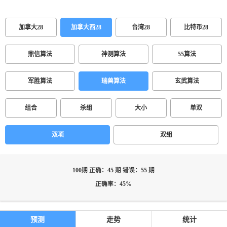
加拿大28
加拿大西28
台湾28
比特币28
鼎信算法
神测算法
55算法
军胜算法
瑞兽算法
玄武算法
组合
杀组
大小
单双
双项
双组
100期 正确：45 期 错误：55 期
正确率：45%
预测
走势
统计