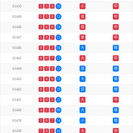
61450
1
5
4
10
小
中
61449
1
3
8
12
双
中
61448
2
6
8
16
双
中
61447
1
9
5
15
单
中
61446
0
2
2
04
大
错
61445
8
0
7
15
大
中
61444
9
2
4
15
双
错
61443
1
4
6
11
大
错
61442
8
2
9
19
双
错
61441
8
9
5
22
大
中
61440
4
1
4
09
大
错
61439
1
6
7
14
小
错
61438
7
8
1
16
大
中