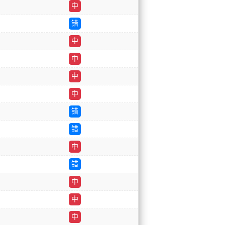
中
错
中
中
中
中
错
错
中
错
中
中
中