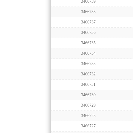
3466739
3466738
3466737
3466736
3466735
3466734
3466733
3466732
3466731
3466730
3466729
3466728
3466727