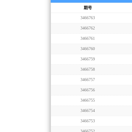
期号
3466763
3466762
3466761
3466760
3466759
3466758
3466757
3466756
3466755
3466754
3466753
3466752