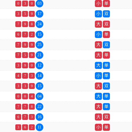
03
小
单
0
3
0
17
小
双
3
5
9
24
大
双
7
9
8
15
小
单
6
7
2
25
大
双
7
9
9
21
大
单
7
5
9
12
大
单
3
9
0
14
小
单
4
7
3
15
大
双
3
3
9
04
大
单
0
0
4
22
大
单
7
7
8
16
大
双
6
7
3
11
小
单
3
6
2