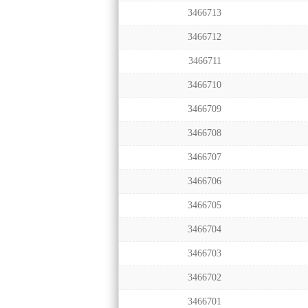
3466713
3466712
3466711
3466710
3466709
3466708
3466707
3466706
3466705
3466704
3466703
3466702
3466701