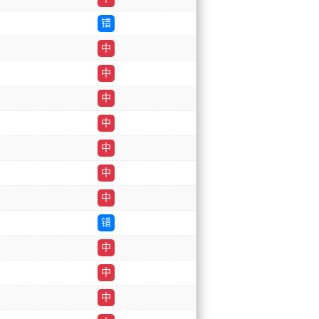
错
中
中
中
中
中
中
中
错
中
中
中