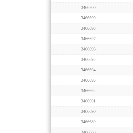
3466700
3466699
3466698
3466697
3466696
3466695
3466694
3466693
3466692
3466691
3466690
3466689
3466688