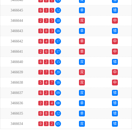
3466646
9
2
2
13
双
错
3466645
6
1
5
12
单
错
3466644
2
3
5
10
双
中
3466643
5
8
3
16
单
错
3466642
6
4
7
17
单
中
3466641
2
6
9
17
单
中
3466640
8
2
5
15
双
错
3466639
7
7
6
20
双
中
3466638
5
4
7
16
双
中
3466637
6
2
1
09
双
错
3466636
2
2
4
08
单
错
3466635
0
8
4
12
单
错
3466634
0
3
2
05
双
错