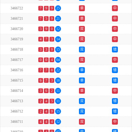
3466722
7
9
9
25
单
中
3466721
7
5
9
21
单
中
3466720
3
9
0
12
双
中
3466719
4
7
3
14
双
中
3466718
3
3
9
15
双
错
3466717
0
0
4
04
双
中
3466716
7
7
8
22
单
错
3466715
6
7
3
16
单
错
3466714
3
6
2
11
单
中
3466713
2
4
5
11
双
错
3466712
2
4
9
15
双
错
3466711
4
4
4
12
双
中