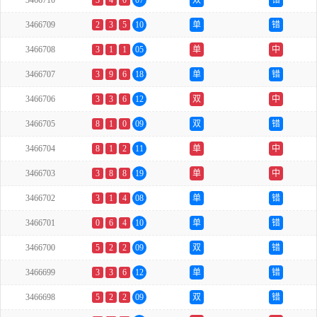
3466710
3
4
0
07
双
错
3466709
2
3
5
10
单
错
3466708
3
1
1
05
单
中
3466707
3
9
6
18
单
错
3466706
3
3
6
12
双
中
3466705
8
1
0
09
双
错
3466704
8
1
2
11
单
中
3466703
3
8
8
19
单
中
3466702
3
1
4
08
单
错
3466701
0
6
4
10
单
错
3466700
5
2
2
09
双
错
3466699
3
3
6
12
单
错
3466698
5
2
2
09
双
错