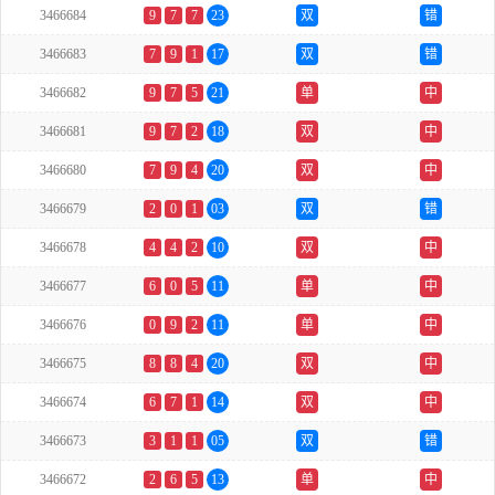
3466684
9
7
7
23
双
错
3466683
7
9
1
17
双
错
3466682
9
7
5
21
单
中
3466681
9
7
2
18
双
中
3466680
7
9
4
20
双
中
3466679
2
0
1
03
双
错
3466678
4
4
2
10
双
中
3466677
6
0
5
11
单
中
3466676
0
9
2
11
单
中
3466675
8
8
4
20
双
中
3466674
6
7
1
14
双
中
3466673
3
1
1
05
双
错
3466672
2
6
5
13
单
中