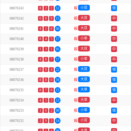
小双
08070243
8
2
2
12
殺
错
大双
08070242
6
0
9
15
殺
中
大双
08070241
4
2
0
06
殺
中
小单
08070240
8
4
5
17
殺
中
大双
08070239
1
3
1
05
殺
中
小单
08070238
4
6
7
17
殺
中
大双
08070237
9
9
4
22
殺
错
大双
08070236
8
8
0
16
殺
错
大单
08070235
8
7
0
15
殺
错
大单
08070234
4
5
3
12
殺
中
小单
08070233
1
6
2
09
殺
错
小双
08070232
2
9
3
14
殺
中
大单