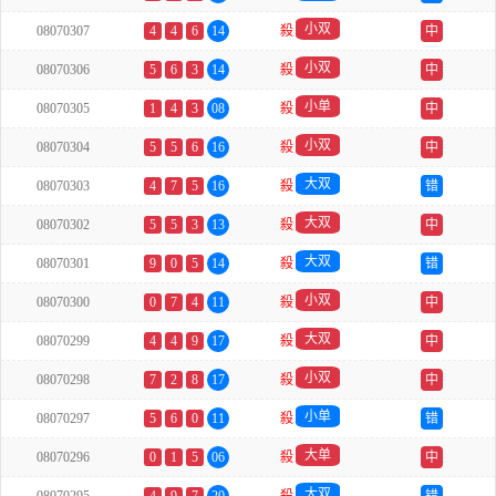
小双
08070307
4
4
6
14
殺
中
小双
08070306
5
6
3
14
殺
中
小单
08070305
1
4
3
08
殺
中
小双
08070304
5
5
6
16
殺
中
大双
08070303
4
7
5
16
殺
错
大双
08070302
5
5
3
13
殺
中
大双
08070301
9
0
5
14
殺
错
小双
08070300
0
7
4
11
殺
中
大双
08070299
4
4
9
17
殺
中
小双
08070298
7
2
8
17
殺
中
小单
08070297
5
6
0
11
殺
错
大单
08070296
0
1
5
06
殺
中
大双