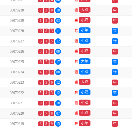
08070231
1
1
4
06
殺
中
大双
08070230
7
3
0
10
殺
中
小双
08070229
1
2
0
03
殺
中
小单
08070228
0
8
3
11
殺
错
小双
08070227
6
1
5
12
殺
错
小双
08070226
5
1
3
09
殺
中
大单
08070225
6
7
4
17
殺
错
小双
08070224
4
2
2
08
殺
错
大双
08070223
3
3
6
12
殺
中
小双
08070222
5
4
3
12
殺
错
小双
08070221
9
2
7
18
殺
中
小双
08070220
0
7
0
07
殺
中
小单
08070219
3
3
9
15
殺
中