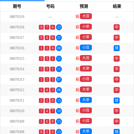
期号
号码
预测
结果
大双
08070319
---
殺
---
小单
08070318
9
7
6
22
殺
中
小单
08070317
9
4
8
21
殺
中
小双
08070316
1
1
6
08
殺
错
大双
08070315
5
5
1
11
殺
中
大单
08070314
5
5
1
11
殺
中
小双
08070313
1
1
5
07
殺
中
大单
08070312
1
4
3
08
殺
中
大单
08070311
5
2
8
15
殺
错
小双
08070310
7
4
7
18
殺
中
小双
08070309
1
6
8
15
殺
中
大单
08070308
8
1
6
15
殺
错