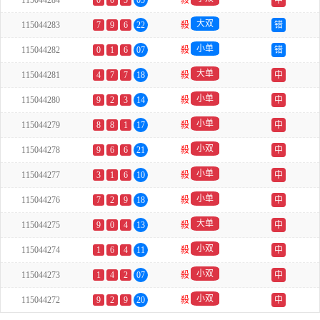
115044284
0
0
5
05
殺
中
大双
115044283
7
9
6
22
殺
错
小单
115044282
0
1
6
07
殺
错
大单
115044281
4
7
7
18
殺
中
小单
115044280
9
2
3
14
殺
中
小单
115044279
8
8
1
17
殺
中
小双
115044278
9
6
6
21
殺
中
小单
115044277
3
1
6
10
殺
中
小单
115044276
7
2
9
18
殺
中
大单
115044275
9
0
4
13
殺
中
小双
115044274
1
6
4
11
殺
中
小双
115044273
1
4
2
07
殺
中
小双
115044272
9
2
9
20
殺
中