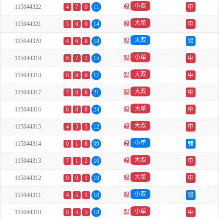
小双
115044322
4
7
0
11
殺
中
大单
115044321
5
0
9
14
殺
中
大双
115044320
4
6
8
18
殺
错
小单
115044319
6
7
2
15
殺
中
大双
115044318
8
9
0
17
殺
中
大双
115044317
7
6
8
21
殺
中
大单
115044316
8
8
8
24
殺
中
大双
115044315
4
5
3
12
殺
中
小单
115044314
0
1
8
09
殺
错
大双
115044313
7
1
2
10
殺
中
大单
115044312
9
0
1
10
殺
中
小双
115044311
4
5
1
10
殺
错
小单
115044310
8
5
5
18
殺
中