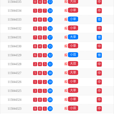
大双
115044335
0
4
9
13
殺
中
小单
115044334
5
2
7
14
殺
中
小单
115044333
4
6
1
11
殺
错
小单
115044332
8
3
3
14
殺
中
大单
115044331
7
8
2
17
殺
错
小单
115044330
8
4
3
15
殺
中
小双
115044329
6
3
3
12
殺
错
大双
115044328
2
4
5
11
殺
中
大单
115044327
5
8
5
18
殺
中
小单
115044326
1
7
2
10
殺
中
大单
115044325
3
1
5
09
殺
中
小单
115044324
5
0
3
08
殺
中
小双
115044323
9
8
1
18
殺
中