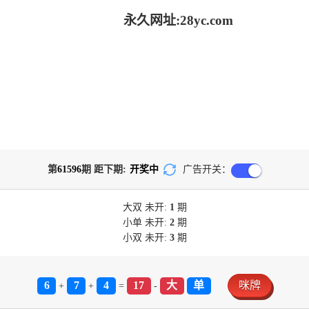
永久网址:28yc.com
第
61596
期 距下期:
开奖中
广告开关：
大双
未开:
1
期
小单
未开:
2
期
小双
未开:
3
期
6
7
4
17
大
单
咪牌
+
+
=
-