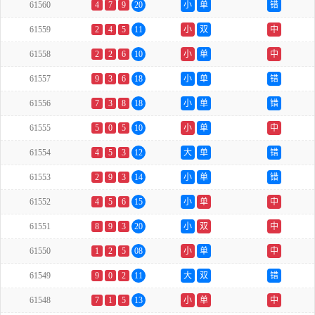
61560
4
7
9
20
小
单
错
61559
2
4
5
11
小
双
中
61558
2
2
6
10
小
单
中
61557
9
3
6
18
小
单
错
61556
7
3
8
18
小
单
错
61555
5
0
5
10
小
单
中
61554
4
5
3
12
大
单
错
61553
2
9
3
14
小
单
错
61552
4
5
6
15
小
单
中
61551
8
9
3
20
小
双
中
61550
1
2
5
08
小
单
中
61549
9
0
2
11
大
双
错
61548
7
1
5
13
小
单
中