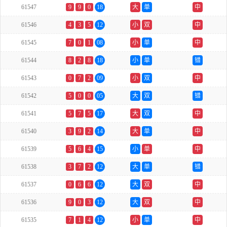
61547
9
9
0
18
大
单
中
61546
4
3
5
12
小
双
中
61545
7
0
1
08
小
单
中
61544
8
2
8
18
小
单
错
61543
0
7
2
09
小
双
中
61542
5
0
0
05
大
双
错
61541
5
7
5
17
大
双
中
61540
3
9
2
14
大
单
中
61539
5
6
4
15
小
单
中
61538
3
7
2
12
大
单
错
61537
0
6
6
12
大
双
中
61536
9
0
3
12
大
双
中
61535
7
1
4
12
小
单
中