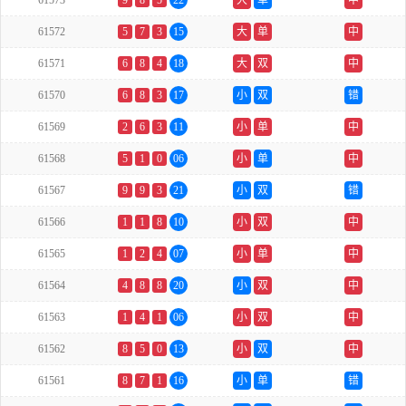
61573
9
8
5
22
大
单
中
61572
5
7
3
15
大
单
中
61571
6
8
4
18
大
双
中
61570
6
8
3
17
小
双
错
61569
2
6
3
11
小
单
中
61568
5
1
0
06
小
单
中
61567
9
9
3
21
小
双
错
61566
1
1
8
10
小
双
中
61565
1
2
4
07
小
单
中
61564
4
8
8
20
小
双
中
61563
1
4
1
06
小
双
中
61562
8
5
0
13
小
双
中
61561
8
7
1
16
小
单
错