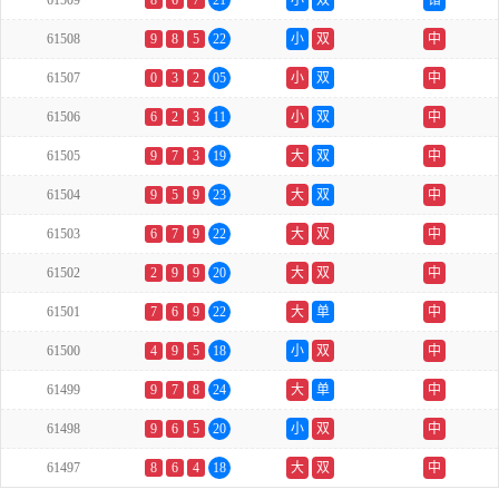
61509
8
6
7
21
小
双
错
61508
9
8
5
22
小
双
中
61507
0
3
2
05
小
双
中
61506
6
2
3
11
小
双
中
61505
9
7
3
19
大
双
中
61504
9
5
9
23
大
双
中
61503
6
7
9
22
大
双
中
61502
2
9
9
20
大
双
中
61501
7
6
9
22
大
单
中
61500
4
9
5
18
小
双
中
61499
9
7
8
24
大
单
中
61498
9
6
5
20
小
双
中
61497
8
6
4
18
大
双
中