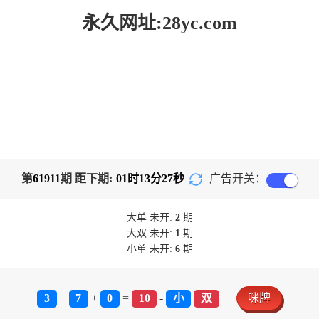
永久网址:28yc.com
第
61911
期 距下期:
01
时
13
分
27
秒
广告开关：
大单
未开:
2
期
大双
未开:
1
期
小单
未开:
6
期
3
+
7
+
0
=
10
-
小
双
咪牌