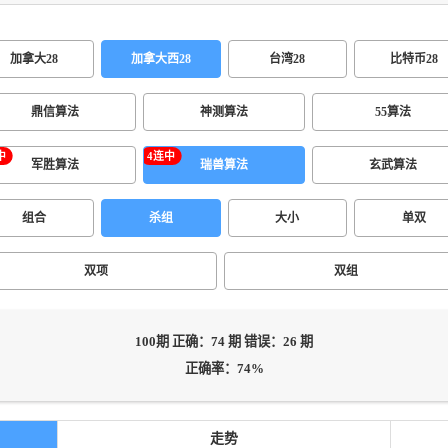
加拿大28
加拿大西28
台湾28
比特币28
鼎信算法
神测算法
55算法
军胜算法
瑞兽算法
玄武算法
组合
杀组
大小
单双
双项
双组
100期 正确：74 期 错误：26 期
正确率：74%
走势