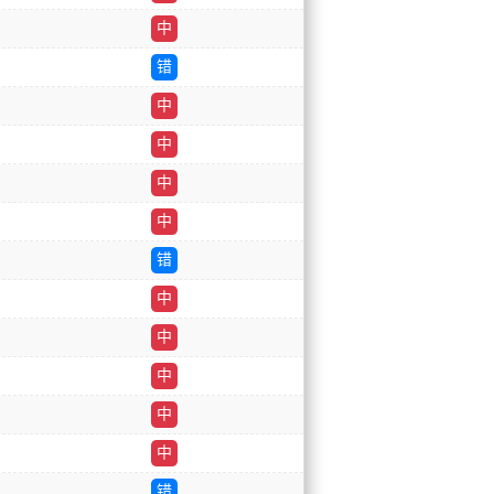
中
错
中
中
中
中
错
中
中
中
中
中
错