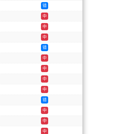
错
中
中
中
错
中
中
中
中
错
中
中
中