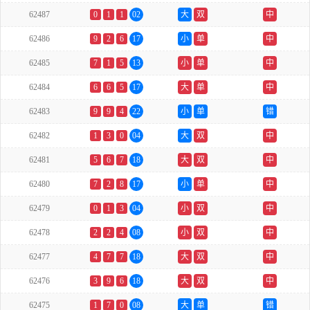
62487
0
1
1
02
大
双
中
62486
9
2
6
17
小
单
中
62485
7
1
5
13
小
单
中
62484
6
6
5
17
大
单
中
62483
9
9
4
22
小
单
错
62482
1
3
0
04
大
双
中
62481
5
6
7
18
大
双
中
62480
7
2
8
17
小
单
中
62479
0
1
3
04
小
双
中
62478
2
2
4
08
小
双
中
62477
4
7
7
18
大
双
中
62476
3
9
6
18
大
双
中
62475
1
7
0
08
大
单
错