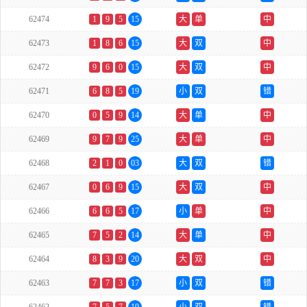
62474
1
9
5
15
大
单
中
62473
1
8
6
15
大
双
中
62472
9
6
0
15
大
双
中
62471
6
8
5
19
小
双
错
62470
0
5
9
14
大
单
中
62469
9
7
9
25
大
单
中
62468
2
1
0
03
大
双
错
62467
0
6
9
15
大
双
中
62466
6
6
5
17
小
单
中
62465
7
5
2
14
大
单
中
62464
8
3
9
20
大
双
中
62463
7
7
3
17
小
双
错