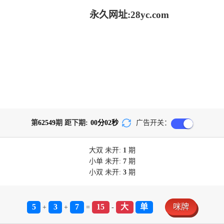
永久网址:28yc.com
第
62549
期 距下期:
00
分
02
秒
广告开关：
大双
未开:
1
期
小单
未开:
7
期
小双
未开:
3
期
5
3
7
15
大
单
咪牌
+
+
=
-