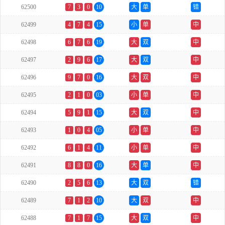
62500
7
3
0
10
大
单
错
62499
4
7
4
15
小
单
中
62498
6
7
6
19
大
双
中
62497
2
9
6
17
大
双
中
62496
9
7
0
16
大
双
中
62495
2
1
0
03
小
单
中
62494
5
9
1
15
大
双
中
62493
1
0
4
05
小
单
中
62492
6
1
4
11
小
单
中
62491
8
8
0
16
大
单
中
62490
2
5
6
13
大
双
错
62489
7
1
2
10
大
双
中
62488
7
1
7
15
大
双
中