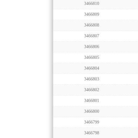
3466810
3466809
3466808
3466807
3466806
3466805
3466804
3466803
3466802
3466801
3466800
3466799
3466798