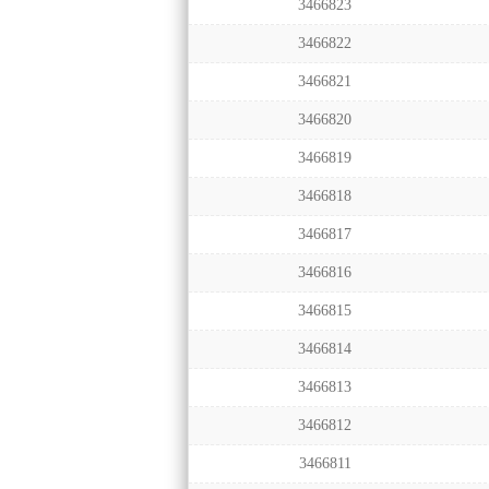
3466823
3466822
3466821
3466820
3466819
3466818
3466817
3466816
3466815
3466814
3466813
3466812
3466811