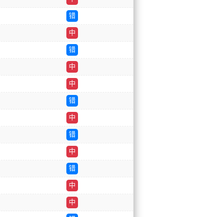
错
中
错
中
中
错
中
错
中
错
中
中