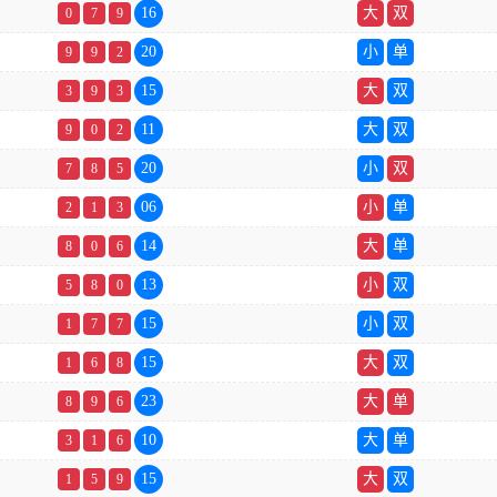
16
大
双
0
7
9
20
小
单
9
9
2
15
大
双
3
9
3
11
大
双
9
0
2
20
小
双
7
8
5
06
小
单
2
1
3
14
大
单
8
0
6
13
小
双
5
8
0
15
小
双
1
7
7
15
大
双
1
6
8
23
大
单
8
9
6
10
大
单
3
1
6
15
大
双
1
5
9