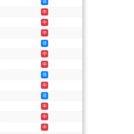
错
中
中
中
错
中
中
错
中
错
中
中
中