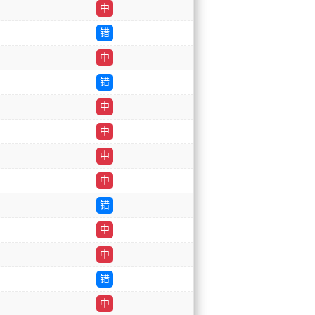
中
错
中
错
中
中
中
中
错
中
中
错
中