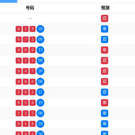
号码
预测
---
双
18
单
8
1
9
09
双
0
7
2
13
单
4
0
9
08
双
5
2
1
20
双
9
4
7
08
双
0
8
0
11
双
1
9
1
19
单
6
5
8
08
单
1
2
5
18
单
9
1
8
20
单
8
9
3