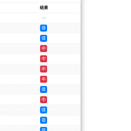
结果
---
错
错
中
中
中
中
错
中
错
错
错