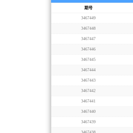
期号
3467449
3467448
3467447
3467446
3467445
3467444
3467443
3467442
3467441
3467440
3467439
3467438