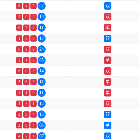
07
双
0
4
3
14
双
5
0
9
11
单
0
4
7
17
双
1
8
8
24
双
6
9
9
05
单
2
1
2
14
双
6
8
0
11
单
5
6
0
11
单
1
1
9
12
双
4
7
1
15
双
2
9
4
06
单
2
0
4
07
双
4
2
1