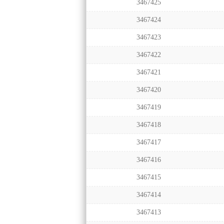
3467425
3467424
3467423
3467422
3467421
3467420
3467419
3467418
3467417
3467416
3467415
3467414
3467413