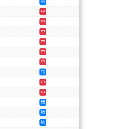
错
中
中
中
中
中
中
错
中
中
错
错
错