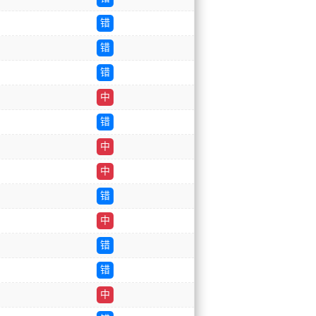
错
错
错
中
错
中
中
错
中
错
错
中