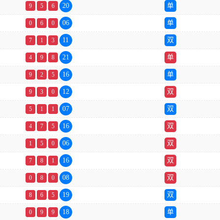
20
单
9
5
6
06
单
0
6
0
11
双
7
1
3
21
单
4
9
8
16
单
9
2
5
12
双
9
3
0
07
双
5
1
1
16
双
4
7
5
06
双
1
5
0
16
双
7
8
1
08
双
0
8
0
19
双
8
6
5
18
单
0
9
9