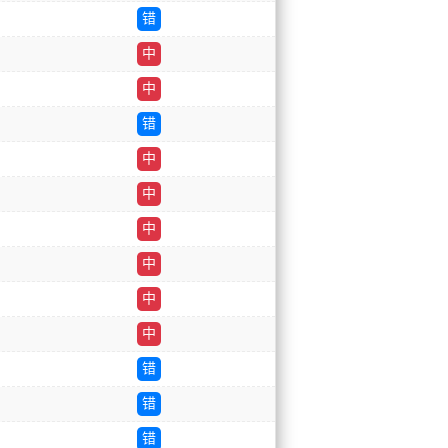
错
中
中
错
中
中
中
中
中
中
错
错
错