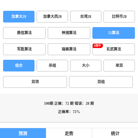
加拿大28
加拿大西28
台湾28
比特币28
鼎信算法
神测算法
55算法
军胜算法
瑞兽算法
玄武算法
组合
杀组
大小
单双
双项
双组
100期 正确：72 期 错误：28 期
正确率：72%
预测
走势
统计