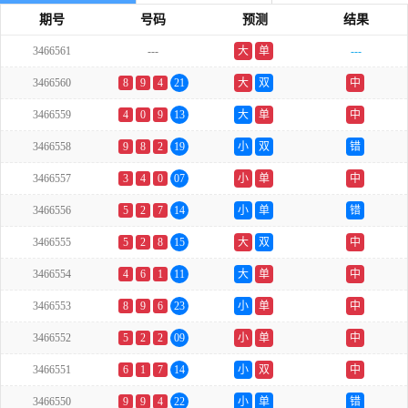
期号
号码
预测
结果
3466561
---
大
单
---
3466560
8
9
4
21
大
双
中
3466559
4
0
9
13
大
单
中
3466558
9
8
2
19
小
双
错
3466557
3
4
0
07
小
单
中
3466556
5
2
7
14
小
单
错
3466555
5
2
8
15
大
双
中
3466554
4
6
1
11
大
单
中
3466553
8
9
6
23
小
单
中
3466552
5
2
2
09
小
单
中
3466551
6
1
7
14
小
双
中
3466550
9
9
4
22
小
单
错