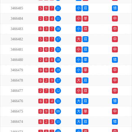
3466485
5
9
7
21
小
双
错
3466484
2
5
4
11
小
单
中
3466483
8
3
7
18
小
双
中
3466482
5
5
7
17
大
双
中
3466481
3
6
2
11
小
双
中
3466480
2
8
8
18
小
单
错
3466479
9
6
4
19
小
单
中
3466478
6
2
9
17
大
双
中
3466477
2
7
3
12
小
双
中
3466476
6
1
4
11
大
双
错
3466475
0
9
0
09
大
单
中
3466474
6
2
3
11
大
双
错