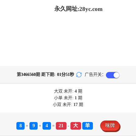
永久网址:28yc.com
第
3466560
期 距下期:
01
分
51
秒
广告开关：
大双
未开:
4
期
小单
未开:
1
期
小双
未开:
17
期
8
9
4
21
大
单
咪牌
+
+
=
-