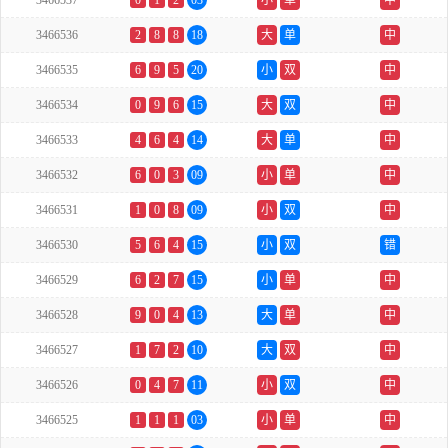
3466537
0
1
2
03
小
单
中
3466536
2
8
8
18
大
单
中
3466535
6
9
5
20
小
双
中
3466534
0
9
6
15
大
双
中
3466533
4
6
4
14
大
单
中
3466532
6
0
3
09
小
单
中
3466531
1
0
8
09
小
双
中
3466530
5
6
4
15
小
双
错
3466529
6
2
7
15
小
单
中
3466528
9
0
4
13
大
单
中
3466527
1
7
2
10
大
双
中
3466526
0
4
7
11
小
双
中
3466525
1
1
1
03
小
单
中