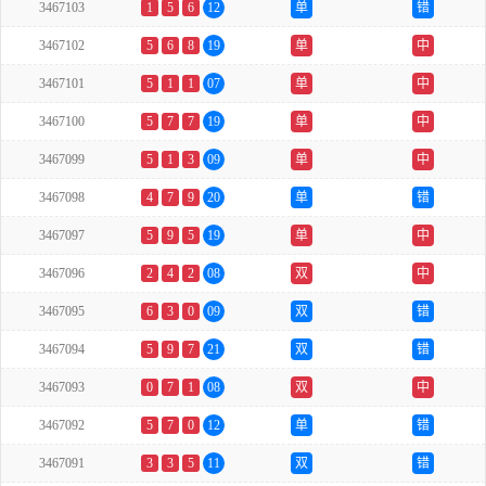
3467103
1
5
6
12
单
错
3467102
5
6
8
19
单
中
3467101
5
1
1
07
单
中
3467100
5
7
7
19
单
中
3467099
5
1
3
09
单
中
3467098
4
7
9
20
单
错
3467097
5
9
5
19
单
中
3467096
2
4
2
08
双
中
3467095
6
3
0
09
双
错
3467094
5
9
7
21
双
错
3467093
0
7
1
08
双
中
3467092
5
7
0
12
单
错
3467091
3
3
5
11
双
错