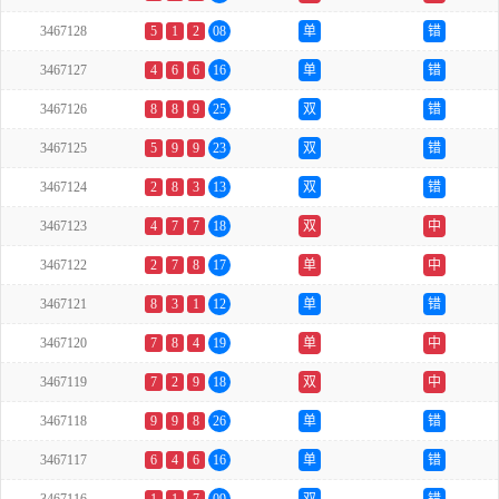
3467128
5
1
2
08
单
错
3467127
4
6
6
16
单
错
3467126
8
8
9
25
双
错
3467125
5
9
9
23
双
错
3467124
2
8
3
13
双
错
3467123
4
7
7
18
双
中
3467122
2
7
8
17
单
中
3467121
8
3
1
12
单
错
3467120
7
8
4
19
单
中
3467119
7
2
9
18
双
中
3467118
9
9
8
26
单
错
3467117
6
4
6
16
单
错