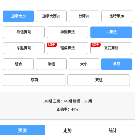
加拿大28
加拿大西28
台湾28
比特币28
鼎信算法
神测算法
55算法
军胜算法
瑞兽算法
玄武算法
组合
杀组
大小
单双
双项
双组
100期 正确：44 期 错误：56 期
正确率：44%
预测
走势
统计