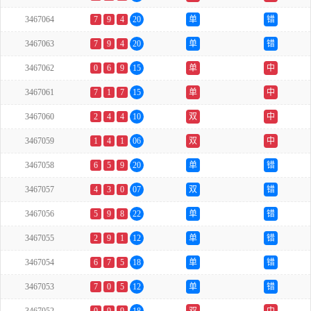
3467064
7
9
4
20
单
错
3467063
7
9
4
20
单
错
3467062
0
6
9
15
单
中
3467061
7
1
7
15
单
中
3467060
2
4
4
10
双
中
3467059
1
4
1
06
双
中
3467058
6
5
9
20
单
错
3467057
4
3
0
07
双
错
3467056
5
9
8
22
单
错
3467055
2
9
1
12
单
错
3467054
6
7
5
18
单
错
3467053
7
0
5
12
单
错