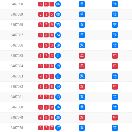
3467090
5
0
1
06
单
错
3467089
2
1
5
08
单
错
3467088
9
7
9
25
双
错
3467087
8
8
8
24
单
错
3467086
7
9
3
19
双
错
3467085
1
7
3
11
单
中
3467084
9
2
8
19
单
中
3467083
9
1
1
11
双
错
3467082
1
5
8
14
双
中
3467081
5
2
6
13
双
错
3467080
5
2
9
16
单
错
3467079
8
9
9
26
双
中
3467078
3
7
7
17
双
错