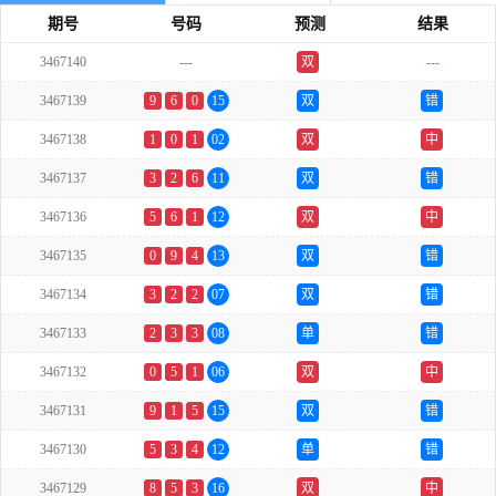
期号
号码
预测
结果
3467140
---
双
---
3467139
9
6
0
15
双
错
3467138
1
0
1
02
双
中
3467137
3
2
6
11
双
错
3467136
5
6
1
12
双
中
3467135
0
9
4
13
双
错
3467134
3
2
2
07
双
错
3467133
2
3
3
08
单
错
3467132
0
5
1
06
双
中
3467131
9
1
5
15
双
错
3467130
5
3
4
12
单
错
3467129
8
5
3
16
双
中