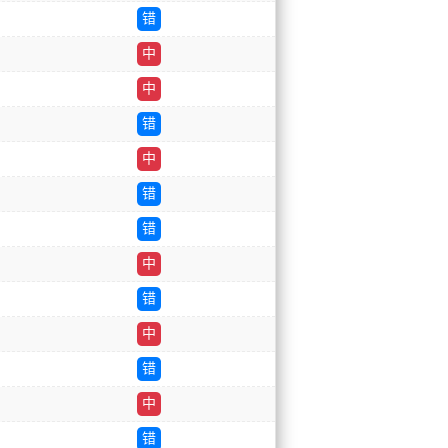
错
中
中
错
中
错
错
中
错
中
错
中
错