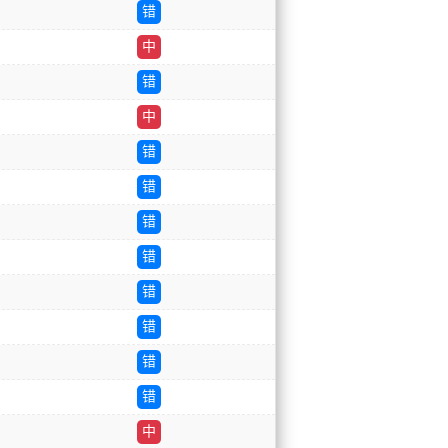
错
中
错
中
错
错
错
错
错
错
错
错
中