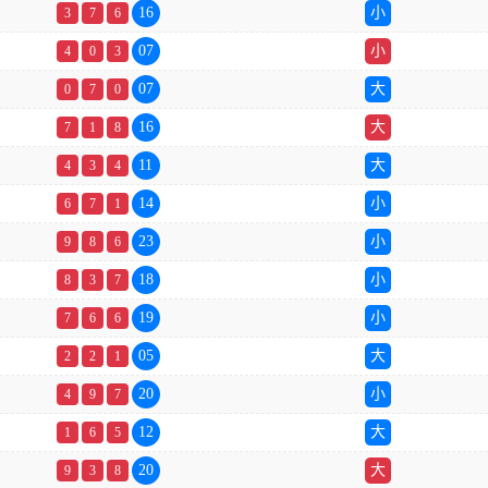
16
小
3
7
6
07
小
4
0
3
07
大
0
7
0
16
大
7
1
8
11
大
4
3
4
14
小
6
7
1
23
小
9
8
6
18
小
8
3
7
19
小
7
6
6
05
大
2
2
1
20
小
4
9
7
12
大
1
6
5
20
大
9
3
8