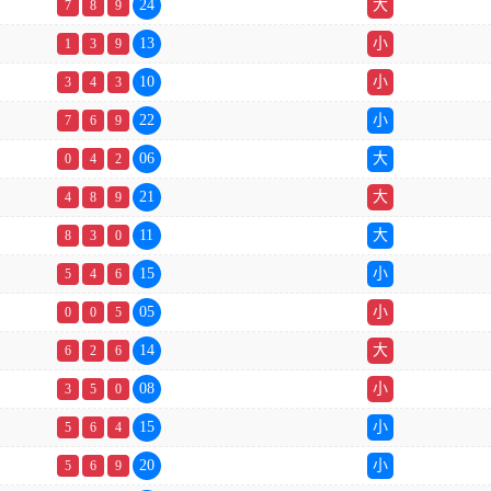
24
大
7
8
9
13
小
1
3
9
10
小
3
4
3
22
小
7
6
9
06
大
0
4
2
21
大
4
8
9
11
大
8
3
0
15
小
5
4
6
05
小
0
0
5
14
大
6
2
6
08
小
3
5
0
15
小
5
6
4
20
小
5
6
9