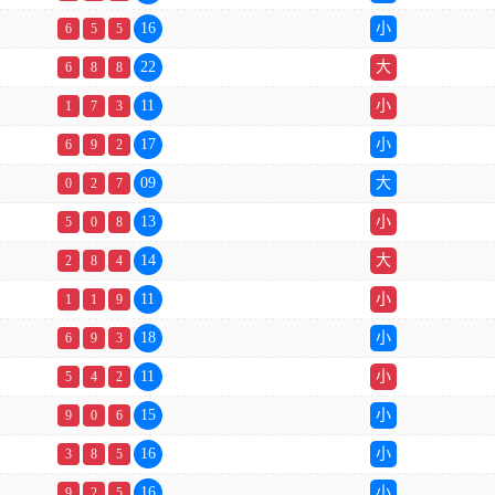
16
小
6
5
5
22
大
6
8
8
11
小
1
7
3
17
小
6
9
2
09
大
0
2
7
13
小
5
0
8
14
大
2
8
4
11
小
1
1
9
18
小
6
9
3
11
小
5
4
2
15
小
9
0
6
16
小
3
8
5
16
小
9
2
5