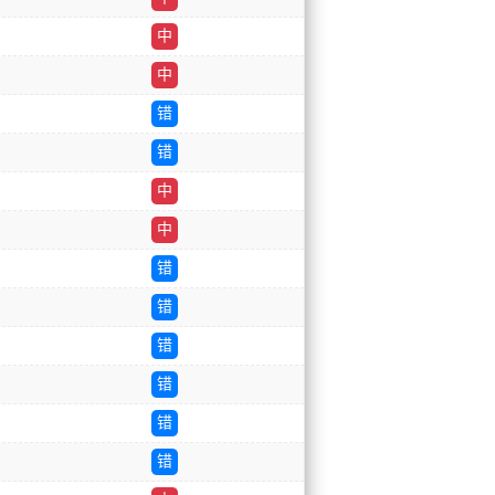
中
中
错
错
中
中
错
错
错
错
错
错