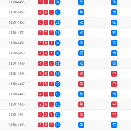
115044455
3
1
0
04
单
错
115044454
4
9
3
16
单
错
115044453
6
7
8
21
双
错
115044452
2
7
2
11
双
错
115044451
3
0
1
04
单
错
115044450
4
4
1
09
双
错
115044449
4
1
6
11
双
错
115044448
2
8
8
18
双
中
115044447
7
5
5
17
单
中
115044446
4
7
7
18
单
错
115044445
2
6
5
13
单
中
115044444
6
2
7
15
单
中
115044443
3
6
3
12
单
错