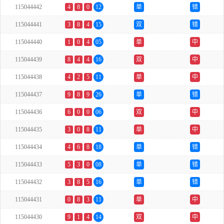
115044442
4
8
0
12
单
错
115044441
3
8
4
15
双
错
115044440
1
0
4
05
单
中
115044439
8
4
4
16
双
中
115044438
4
2
5
11
单
中
115044437
9
8
9
26
单
错
115044436
6
0
0
06
双
中
115044435
3
0
8
11
单
中
115044434
4
6
8
18
单
错
115044433
5
3
0
08
单
错
115044432
3
8
5
16
单
错
115044431
0
8
3
11
单
中
115044430
9
1
4
14
双
中