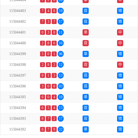
115044404
7
2
0
09
单
中
115044403
7
4
8
19
双
错
115044402
7
3
7
17
双
错
115044401
0
3
8
11
单
中
115044400
2
8
6
16
双
中
115044399
5
0
1
06
单
错
115044398
2
8
2
12
双
中
115044397
9
1
3
13
双
错
115044396
3
0
0
03
双
错
115044395
6
0
4
10
单
错
115044394
6
5
4
15
双
错
115044393
8
7
2
17
双
错
115044392
6
7
9
22
单
错