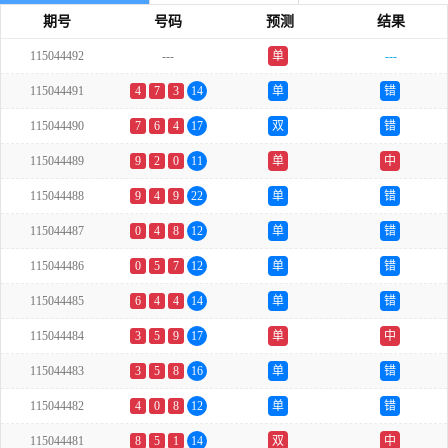
期号
号码
预测
结果
115044492
---
单
---
115044491
4
7
3
14
单
错
115044490
7
6
4
17
双
错
115044489
9
2
0
11
单
中
115044488
9
4
9
22
单
错
115044487
0
4
8
12
单
错
115044486
0
5
7
12
单
错
115044485
6
4
4
14
单
错
115044484
3
5
9
17
单
中
115044483
3
5
8
16
单
错
115044482
4
0
8
12
单
错
115044481
8
5
1
14
双
中