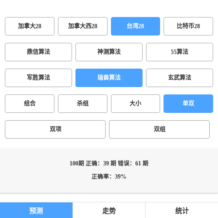
加拿大28
加拿大西28
台湾28
比特币28
鼎信算法
神测算法
55算法
军胜算法
瑞兽算法
玄武算法
组合
杀组
大小
单双
双项
双组
100期 正确：39 期 错误：61 期
正确率：39%
预测
走势
统计